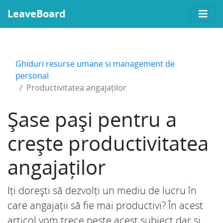
LeaveBoard
Ghiduri resurse umane si management de
personal
Productivitatea angajaților
Șase pași pentru a
crește productivitatea
angajaților
Iți dorești să dezvolți un mediu de lucru în
care angajații să fie mai productivi? În acest
articol vom trece peste acest subiect dar și