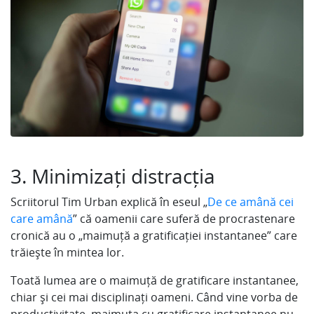
3. Minimizați distracția
Scriitorul Tim Urban explică în eseul „
De ce amână cei
care amână
” că oamenii care suferă de procrastenare
cronică au o „maimuță a gratificației instantanee” care
trăiește în mintea lor.
Toată lumea are o maimuță de gratificare instantanee,
chiar și cei mai disciplinați oameni. Când vine vorba de