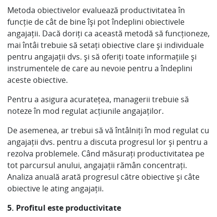
Metoda obiectivelor evaluează productivitatea în
funcție de cât de bine își pot îndeplini obiectivele
angajații. Dacă doriți ca această metodă să funcționeze,
mai întâi trebuie să setați obiective clare și individuale
pentru angajații dvs. și să oferiți toate informațiile și
instrumentele de care au nevoie pentru a îndeplini
aceste obiective.
Pentru a asigura acuratețea, managerii trebuie să
noteze în mod regulat acțiunile angajaților.
De asemenea, ar trebui să vă întâlniți în mod regulat cu
angajații dvs. pentru a discuta progresul lor și pentru a
rezolva problemele. Când măsurați productivitatea pe
tot parcursul anului, angajații rămân concentrați.
Analiza anuală arată progresul către obiective și câte
obiective le ating angajații.
5. Profitul este productivitate