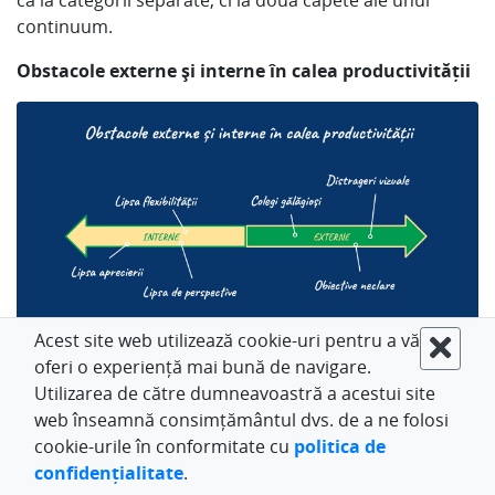
ca la categorii separate, ci la două capete ale unui
continuum.
Obstacole externe și interne în calea productivității
Acest site web utilizează cookie-uri pentru a vă
oferi o experiență mai bună de navigare.
Bariere externe în calea productivității
Utilizarea de către dumneavoastră a acestui site
Ziua medie de lucru este plină de sute de micro
web înseamnă consimțământul dvs. de a ne folosi
distrageri externe. Acestea sunt adesea tangibile (sau
cookie-urile în conformitate cu
politica de
audibile) ca zgomote, distrageri vizuale, notificări
confidențialitate
.