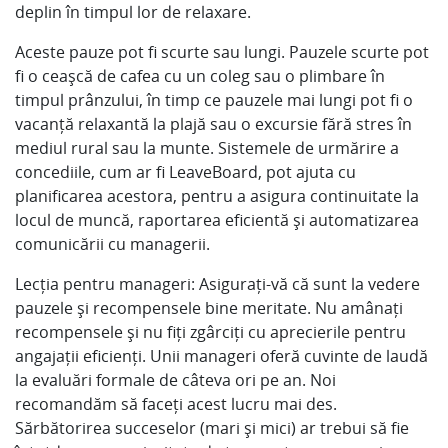
deplin în timpul lor de relaxare.
Aceste pauze pot fi scurte sau lungi. Pauzele scurte pot
fi o ceașcă de cafea cu un coleg sau o plimbare în
timpul prânzului, în timp ce pauzele mai lungi pot fi o
vacanță relaxantă la plajă sau o excursie fără stres în
mediul rural sau la munte. Sistemele de urmărire a
concediile, cum ar fi LeaveBoard, pot ajuta cu
planificarea acestora, pentru a asigura continuitate la
locul de muncă, raportarea eficientă și automatizarea
comunicării cu managerii.
Lecția pentru manageri: Asigurați-vă că sunt la vedere
pauzele și recompensele bine meritate. Nu amânați
recompensele și nu fiți zgârciți cu aprecierile pentru
angajații eficienți. Unii manageri oferă cuvinte de laudă
la evaluări formale de câteva ori pe an. Noi
recomandăm să faceți acest lucru mai des.
Sărbătorirea succeselor (mari și mici) ar trebui să fie