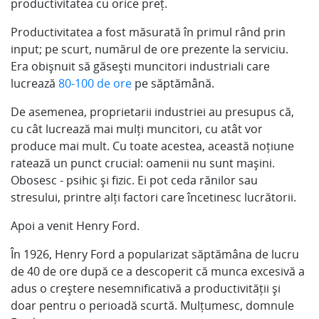
productivitatea cu orice preț.
Productivitatea a fost măsurată în primul rând prin
input; pe scurt, numărul de ore prezente la serviciu.
Era obișnuit să găsești muncitori industriali care
lucrează
80-100 de ore
pe săptămână.
De asemenea, proprietarii industriei au presupus că,
cu cât lucrează mai mulți muncitori, cu atât vor
produce mai mult. Cu toate acestea, această noțiune
ratează un punct crucial: oamenii nu sunt mașini.
Obosesc - psihic și fizic. Ei pot ceda rănilor sau
stresului, printre alți factori care încetinesc lucrătorii.
Apoi a venit Henry Ford.
În 1926, Henry Ford a popularizat săptămâna de lucru
de 40 de ore după ce a descoperit că munca excesivă a
adus o creștere nesemnificativă a productivității și
doar pentru o perioadă scurtă. Mulțumesc, domnule