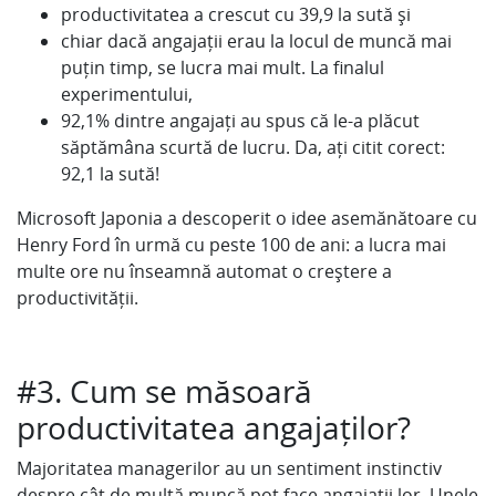
productivitatea a crescut cu 39,9 la sută și
chiar dacă angajații erau la locul de muncă mai
puțin timp, se lucra mai mult. La finalul
experimentului,
92,1% dintre angajați au spus că le-a plăcut
săptămâna scurtă de lucru. Da, ați citit corect:
92,1 la sută!
Microsoft Japonia a descoperit o idee asemănătoare cu
Henry Ford în urmă cu peste 100 de ani: a lucra mai
multe ore nu înseamnă automat o creștere a
productivității.
#3. Cum se măsoară
productivitatea angajaților?
Majoritatea managerilor au un sentiment instinctiv
despre cât de multă muncă pot face angajații lor. Unele