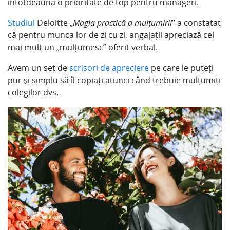
întotdeauna o prioritate de top pentru manageri.
Studiul
Deloitte „
Magia practică a mulțumirii
” a constatat
că pentru munca lor de zi cu zi, angajații apreciază cel
mai mult un „mulțumesc” oferit verbal.
Avem un set de
scrisori de apreciere
pe care le puteți
pur și simplu să îl copiați atunci când trebuie mulțumiți
colegilor dvs.