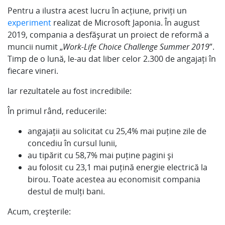
Pentru a ilustra acest lucru în acțiune, priviți un
experiment
realizat de Microsoft Japonia. În august
2019, compania a desfășurat un proiect de reformă a
muncii numit „
Work-Life Choice Challenge Summer 2019
”.
Timp de o lună, le-au dat liber celor 2.300 de angajați în
fiecare vineri.
Iar rezultatele au fost incredibile:
În primul rând, reducerile:
angajații au solicitat cu 25,4% mai puține zile de
concediu în cursul lunii,
au tipărit cu 58,7% mai puține pagini și
au folosit cu 23,1 mai puțină energie electrică la
birou. Toate acestea au economisit compania
destul de mulți bani.
Acum, creșterile: