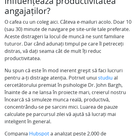
influențează productivitatea
angajaților?
O cafea cu un coleg aici. Câteva e-mailuri acolo. Doar 10
(sau 30) minute de navigare pe site-urile tale preferate.
Aceste distrageri la locul de muncă ne sunt familiare
tuturor. Dar când adunați timpul pe care îl petreceți
distras, vă dați seama cât de mult îți reduc
productivitatea.
Nu spun că este în mod inerent greșit să faci lucruri
pentru a-ți distrage atenția. Potrivit unui
studiu
al
cercetătorului premiat în psihologie Dr. John Bargh,
înainte de a ne lansa în proiecte mari, creierul nostru
încearcă să simuleze munca reală, productivă,
concentrându-se pe sarcini mici. Luarea de pauze
calculate pe parcursul zilei vă ajută să lucrați mai
inteligent în general.
Compania
Hubspot
a analizat peste 2.000 de