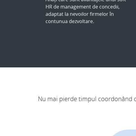
HR de management de concedii,
adaptat la nevoilor firmelor în
contunua dezvoltare.
Nu mai pierde timpul coordonând cer