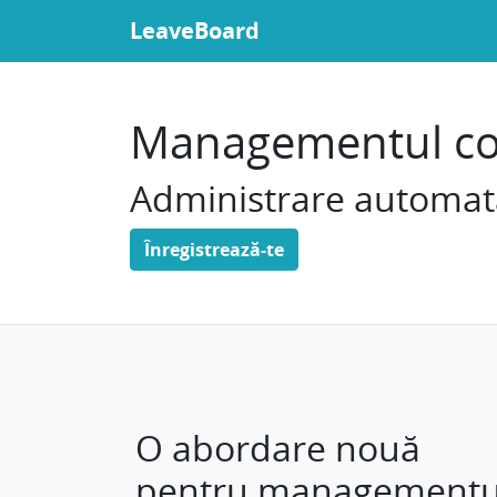
LeaveBoard
Managementul conc
Administrare automată
Înregistrează-te
O abordare nouă
pentru managementu