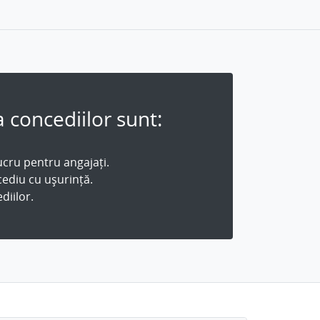
 concediilor sunt:
ucru pentru angajați.
cediu cu ușurință.
diilor.