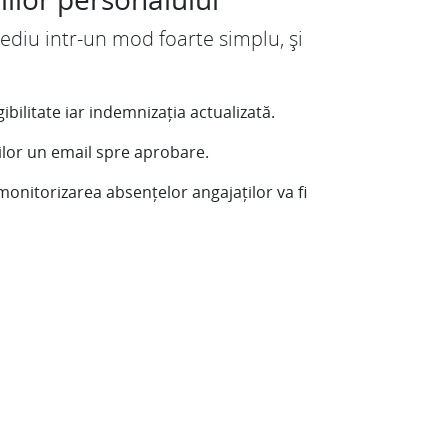
cediu intr-un mod foarte simplu, și
bilitate iar indemnizația actualizată.
ilor un email spre aprobare.
 monitorizarea absențelor angajaților va fi