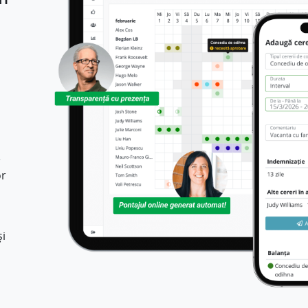
e
or
și