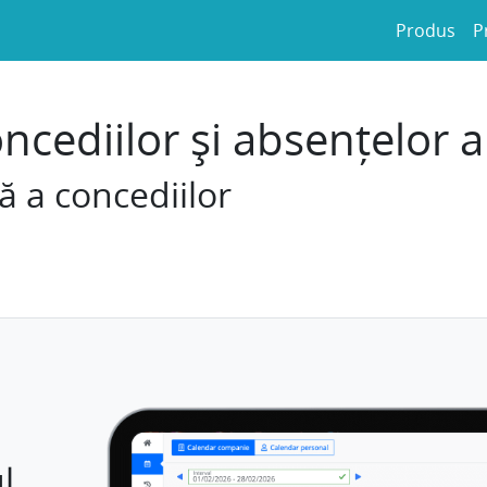
Produs
P
ediilor și absențelor a
 a concediilor
l