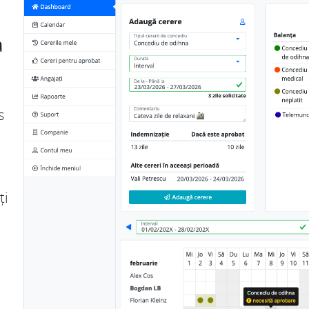
a
s
ți