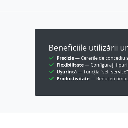
Beneficiile utilizări
Precizie
— Cererile de concediu s
Flexibilitate
— Configurați tipuri
Ușurință
— Funcția “self-service”
Productivitate
— Reduceți timpul 