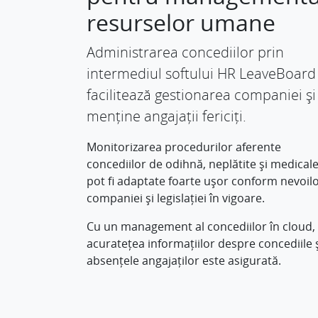
resurselor umane
Administrarea concediilor prin
intermediul softului HR LeaveBoard
facilitează gestionarea companiei și
menține angajații fericiți.
Monitorizarea procedurilor aferente
concediilor de odihnă, neplătite și medical
pot fi adaptate foarte ușor conform nevoil
companiei și legislației în vigoare.
Cu un management al concediilor în cloud,
acuratețea informațiilor despre concediile 
absențele angajaților este asigurată.