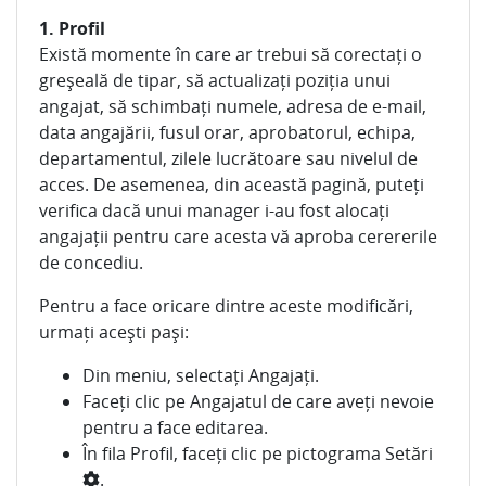
1. Profil
Există momente în care ar trebui să corectați o
greșeală de tipar, să actualizați poziția unui
angajat, să schimbați numele, adresa de e-mail,
data angajării, fusul orar, aprobatorul, echipa,
departamentul, zilele lucrătoare sau nivelul de
acces. De asemenea, din această pagină, puteți
verifica dacă unui manager i-au fost alocați
angajații pentru care acesta vă aproba cerererile
de concediu.
Pentru a face oricare dintre aceste modificări,
urmați acești pași:
Din meniu, selectați Angajați.
Faceți clic pe Angajatul de care aveți nevoie
pentru a face editarea.
În fila Profil, faceți clic pe pictograma Setări
.