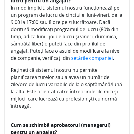
lucru pentru un angajat?
În mod implicit, sistemul nostru funcționează pe
un program de lucru de cinci zile, luni-vineri, de la
9:00 la 17:00 sau 8 ore pe zi lucrătoare. Dacă
doriți să modificați programul de lucru (80% din
timp, adică luni - joi de lucru și vineri, duminică,
sâmbătă liber) o puteți face din profilul de
angajat. Puteți face o astfel de modificare la nivel
de companie, verificați din
setările companiei
.
Rețineți că sistemul nostru nu permite
planificarea turelor sau a avea un număr de
zile/ore de lucru variabile de la o săptămână/lună
la alta. Este orientat către întreprinderile mici și
mijlocii care lucrează cu profesioniști cu normă
întreagă.
Cum se schimbă aprobatorul (managerul)
pentru un angajat?