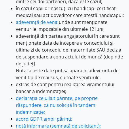
dintre cei doi parteneri, dacă este cazul;
în cazul copiilor născuți cu handicap- certificat
medical sau act doveditor care atestă handicapul;
adeverință de venit
unde sunt menționate
veniturile impozabile din ultimele 12 luni;
adeverință din partea angajatorului în care sunt
menționate data de începere a concediului și
ultima zi de concediu de maternitate SAU decizia
de suspendare a contractului de muncă (depinde
de județ).
Nota: aceste date pot sa apara in adeverinta de
venit tip de mai sus, cu toate veniturile.
extras de cont pentru realizarea viramentului
bancar a indemnizației;
declarația celuilalt părinte, pe proprie
răspundere, că nu solicită în tandem
indemnizație;
acord GDPR ambii părinți;
notă informare (semnată de solicitant);