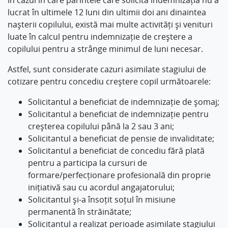
În cazul în care părintele care solicită îndemnizația nu a
lucrat în ultimele 12 luni din ultimii doi ani dinaintea
nașterii copilului, există mai multe activități și venituri
luate în calcul pentru indemnizație de creștere a
copilului pentru a strânge minimul de luni necesar.
Astfel, sunt considerate cazuri asimilate stagiului de
cotizare pentru concediu creștere copil următoarele:
Solicitantul a beneficiat de indemnizație de șomaj;
Solicitantul a beneficiat de indemnizație pentru
creșterea copilului până la 2 sau 3 ani;
Solicitantul a beneficiat de pensie de invaliditate;
Solicitantul a beneficiat de concediu fără plată
pentru a participa la cursuri de
formare/perfecționare profesională din proprie
inițiativă sau cu acordul angajatorului;
Solicitantul și-a însoțit soțul în misiune
permanentă în străinătate;
Solicitantul a realizat perioade asimilate stagiului