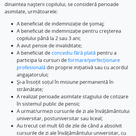
dinaintea nașterii copilului, se consideră perioade
asimilate, următoarele:
A beneficiat de indemnizație de șomaj;
A beneficiat de indemnizație pentru creșterea
copilului până la 2 sau 3 ani;
A avut pensie de invaliditate;
A beneficiat de
concediu fără plată
pentru a
participa la cursuri de
formare/perfecționare
profesională
din proprie inițiativă sau cu acordul
angajatorului;
Și-a însoțit soțul în misiune permanentă în
străinătate;
A realizat perioade asimilate stagiului de cotizare
în sistemul public de pensii;
A urmat/urmezi cursurile de zi ale învățământului
universitar, postuniversitar sau liceal;
Au trecut cel mult 60 de zile de când a absolvit
cursurile de zi ale învățământului universitar, cu