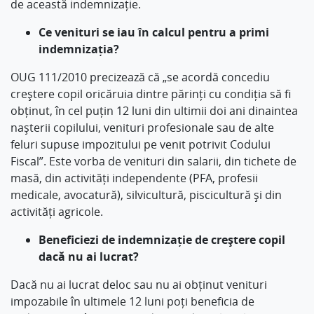
de această indemnizație.
Ce venituri se iau în calcul pentru a primi
indemnizația?
OUG 111/2010 precizează că „se acordă concediu
creștere copil oricăruia dintre părinți cu condiția să fi
obținut, în cel puțin 12 luni din ultimii doi ani dinaintea
nașterii copilului, venituri profesionale sau de alte
feluri supuse impozitului pe venit potrivit Codului
Fiscal”. Este vorba de venituri din salarii, din tichete de
masă, din activități independente (PFA, profesii
medicale, avocatură), silvicultură, piscicultură și din
activități agricole.
Beneficiezi de indemnizație de creștere copil
dacă nu ai lucrat?
Dacă nu ai lucrat deloc sau nu ai obținut venituri
impozabile în ultimele 12 luni poți beneficia de