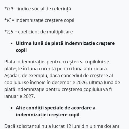
*
ISR
= indice social de referință
*
IC
= indemnizație creștere copil
*
2,5
= coeficient de multiplicare
Ultima lună de plată indemnizație creștere
copil
Plata indemnizației pentru creșterea copilului se
plătește în luna curentă pentru luna anterioară.
Așadar, de exemplu, dacă concediul de creștere al
copilului se încheie în decembrie 2026, ultima lună de
plată indemnizație pentru creșterea copilului va fi
ianuarie 2027.
Alte condiții speciale de acordare a
indemnizației creștere copil
Dacă solicitantul nu a lucrat 12 luni din ultimii doi ani