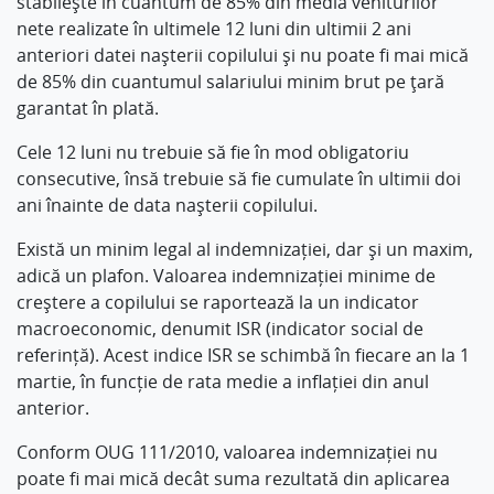
stabileşte în cuantum de 85% din media veniturilor
nete realizate în ultimele 12 luni din ultimii 2 ani
anteriori datei naşterii copilului şi nu poate fi mai mică
de 85% din cuantumul salariului minim brut pe ţară
garantat în plată.
Cele 12 luni nu trebuie să fie în mod obligatoriu
consecutive, însă trebuie să fie cumulate în ultimii doi
ani înainte de data nașterii copilului.
Există un minim legal al indemnizației, dar și un maxim,
adică un plafon. Valoarea indemnizației minime de
creștere a copilului se raportează la un indicator
macroeconomic, denumit ISR (indicator social de
referință). Acest indice ISR se schimbă în fiecare an la 1
martie, în funcție de rata medie a inflației din anul
anterior.
Conform OUG 111/2010, valoarea indemnizației nu
poate fi mai mică decât suma rezultată din aplicarea