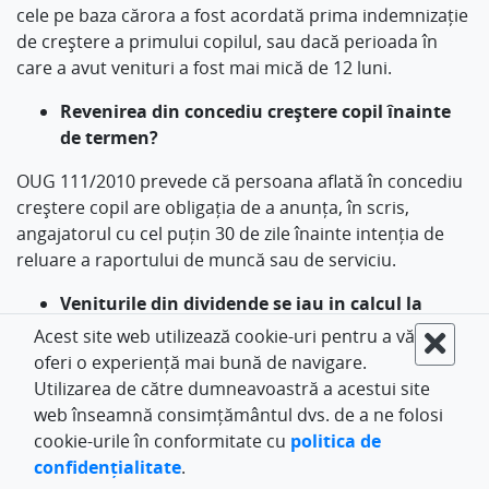
cele pe baza cărora a fost acordată prima indemnizație
de creștere a primului copilul, sau dacă perioada în
care a avut venituri a fost mai mică de 12 luni.
Revenirea din concediu creștere copil înainte
de termen?
OUG 111/2010 prevede că persoana aflată în concediu
creștere copil are obligația de a anunța, în scris,
angajatorul cu cel puțin 30 de zile înainte intenția de
reluare a raportului de muncă sau de serviciu.
Veniturile din dividende se iau in calcul la
indemnizaţie creştere copil?
Acest site web utilizează cookie-uri pentru a vă
oferi o experiență mai bună de navigare.
Veniturile din dividende NU se iau in calcul la
Utilizarea de către dumneavoastră a acestui site
indemnizaţia pentru creştere copil.
web înseamnă consimțământul dvs. de a ne folosi
cookie-urile în conformitate cu
politica de
confidențialitate
.
Alte modele si ghiduri despre subiect: