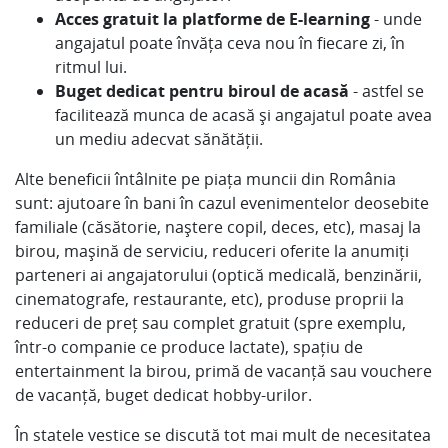
Acces gratuit la platforme de E-learning
- unde
angajatul poate învăța ceva nou în fiecare zi, în
ritmul lui.
Buget dedicat pentru biroul de acasă
- astfel se
facilitează munca de acasă și angajatul poate avea
un mediu adecvat sănătății.
Alte beneficii întâlnite pe piața muncii din România
sunt: ajutoare în bani în cazul evenimentelor deosebite
familiale (căsătorie, naștere copil, deces, etc), masaj la
birou, mașină de serviciu, reduceri oferite la anumiți
parteneri ai angajatorului (optică medicală, benzinării,
cinematografe, restaurante, etc), produse proprii la
reduceri de preț sau complet gratuit (spre exemplu,
într-o companie ce produce lactate), spațiu de
entertainment la birou, primă de vacanță sau vouchere
de vacanță, buget dedicat hobby-urilor.
În statele vestice se discută tot mai mult de necesitatea