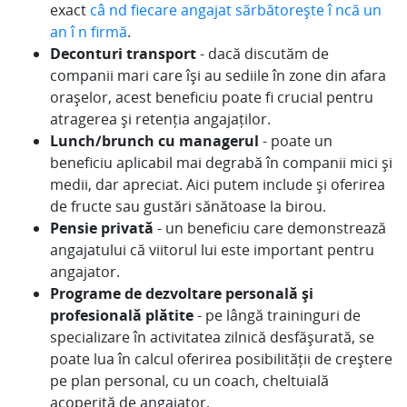
exact
câ nd fiecare angajat sărbătorește î ncă un
an î n firmă
.
Deconturi transport
- dacă discutăm de
companii mari care își au sediile în zone din afara
orașelor, acest beneficiu poate fi crucial pentru
atragerea și retenția angajaților.
Lunch/brunch cu managerul
- poate un
beneficiu aplicabil mai degrabă în companii mici și
medii, dar apreciat. Aici putem include și oferirea
de fructe sau gustări sănătoase la birou.
Pensie privată
- un beneficiu care demonstrează
angajatului că viitorul lui este important pentru
angajator.
Programe de dezvoltare personală și
profesională plătite
- pe lângă traininguri de
specializare în activitatea zilnică desfășurată, se
poate lua în calcul oferirea posibilității de creștere
pe plan personal, cu un coach, cheltuială
acoperită de angajator.