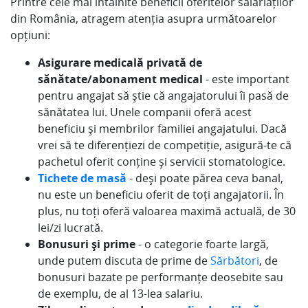
Printre cele mai întâlnite beneficii oferitelor salariaților
din România, atragem atenția asupra următoarelor
opțiuni:
Asigurare medicală privată de
sănătate/abonament medical
- este important
pentru angajat să știe că angajatorului îi pasă de
sănătatea lui. Unele companii oferă acest
beneficiu și membrilor familiei angajatului. Dacă
vrei să te diferențiezi de competiție, asigură-te că
pachetul oferit conține și servicii stomatologice.
Tichete de masă
- deși poate părea ceva banal,
nu este un beneficiu oferit de toți angajatorii. În
plus, nu toți oferă valoarea maximă actuală, de 30
lei/zi lucrată.
Bonusuri și prime
- o categorie foarte largă,
unde putem discuta de prime de
Sărbători
, de
bonusuri bazate pe performanțe deosebite sau
de exemplu, de al 13-lea salariu.