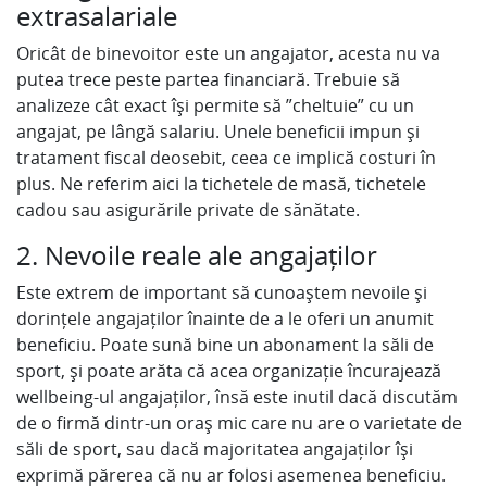
extrasalariale
Oricât de binevoitor este un angajator, acesta nu va
putea trece peste partea financiară. Trebuie să
analizeze cât exact își permite să ”cheltuie” cu un
angajat, pe lângă salariu. Unele beneficii impun și
tratament fiscal deosebit, ceea ce implică costuri în
plus. Ne referim aici la tichetele de masă, tichetele
cadou sau asigurările private de sănătate.
2. Nevoile reale ale angajaților
Este extrem de important să cunoaștem nevoile și
dorințele angajaților înainte de a le oferi un anumit
beneficiu. Poate sună bine un abonament la săli de
sport, și poate arăta că acea organizație încurajează
wellbeing-ul angajaților, însă este inutil dacă discutăm
de o firmă dintr-un oraș mic care nu are o varietate de
săli de sport, sau dacă majoritatea angajaților își
exprimă părerea că nu ar folosi asemenea beneficiu.