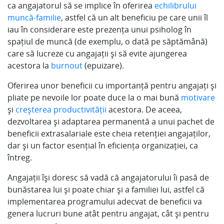
ca angajatorul să se implice în oferirea
echilibrului
muncă-familie
, astfel că un alt beneficiu pe care unii îl
iau în considerare este prezența unui psiholog în
spațiul de muncă (de exemplu, o dată pe săptămână)
care să lucreze cu angajații și să evite ajungerea
acestora la
burnout
(epuizare).
Oferirea unor beneficii cu importanță pentru angajați și
pliate pe nevoile lor poate duce la o mai bună
motivare
și
creșterea productivității
acestora. De aceea,
dezvoltarea și adaptarea permanentă a unui pachet de
beneficii extrasalariale este cheia retenției angajaților,
dar și un factor esențial în eficiența organizației, ca
întreg.
Angajații își doresc să vadă că angajatorului îi pasă de
bunăstarea lui și poate chiar și a familiei lui, astfel că
implementarea programului adecvat de beneficii va
genera lucruri bune atât pentru angajat, cât și pentru