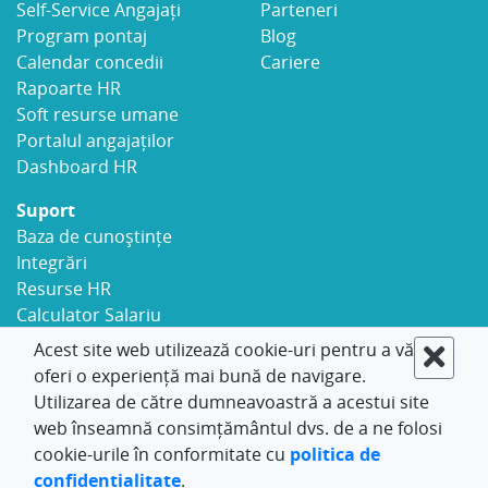
Self-Service Angajați
Parteneri
Program pontaj
Blog
Calendar concedii
Cariere
Rapoarte HR
Soft resurse umane
Portalul angajaților
Dashboard HR
Suport
Baza de cunoștințe
Integrări
Resurse HR
Calculator Salariu
Securitate
Acest site web utilizează cookie-uri pentru a vă
Contact
oferi o experiență mai bună de navigare.
Utilizarea de către dumneavoastră a acestui site
© 2017-2026 LeaveBoard
Politica de
web înseamnă consimțământul dvs. de a ne folosi
confidențialitate
Termenii serviciului
cookie-urile în conformitate cu
politica de
confidențialitate
.