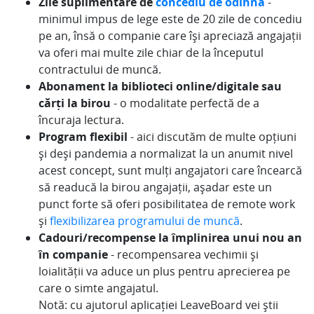
Zile suplimentare de
concediu de odihnă
-
minimul impus de lege este de 20 zile de concediu
pe an, însă o companie care își apreciază angajații
va oferi mai multe zile chiar de la începutul
contractului de muncă.
Abonament la biblioteci online/digitale sau
cărți la birou
- o modalitate perfectă de a
încuraja lectura.
Program flexibil
- aici discutăm de multe opțiuni
și deși pandemia a normalizat la un anumit nivel
acest concept, sunt mulți angajatori care încearcă
să readucă la birou angajații, așadar este un
punct forte să oferi posibilitatea de remote work
și
flexibilizarea programului de muncă
.
Cadouri/recompense la împlinirea unui nou an
în companie
- recompensarea vechimii și
loialității va aduce un plus pentru aprecierea pe
care o simte angajatul.
Notă: cu ajutorul aplicației LeaveBoard vei știi