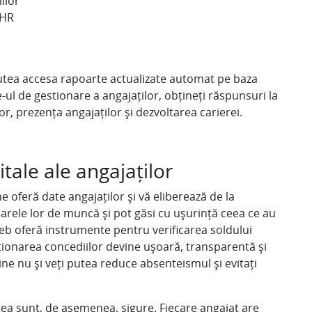
ilor
 HR
 putea accesa rapoarte actualizate automat pe baza
-ul de gestionare a angajaților, obțineți răspunsuri la
or, prezența angajaților și dezvoltarea carierei.
itale ale angajaților
e oferă date angajaților și vă eliberează de la
sarele lor de muncă și pot găsi cu ușurință ceea ce au
eb oferă instrumente pentru verificarea soldului
Gestionarea concediilor devine ușoară, transparentă și
 cine nu și veți putea reduce absenteismul și evitați
stea sunt, de asemenea, sigure. Fiecare angajat are