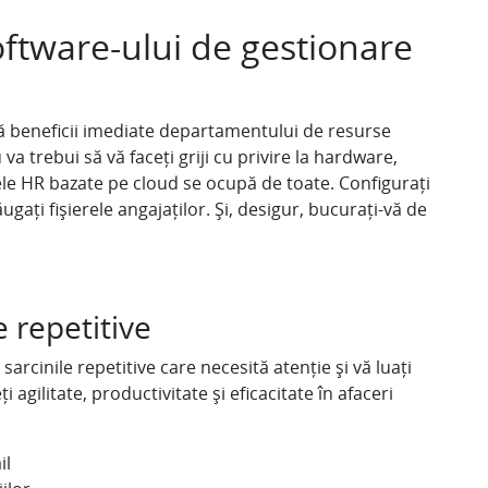
oftware-ului de gestionare
ră beneficii imediate departamentului de resurse
a trebui să vă faceți griji cu privire la hardware,
mele HR bazate pe cloud se ocupă de toate. Configurați
ăugați fișierele angajaților. Și, desigur, bucurați-vă de
 repetitive
 sarcinile repetitive care necesită atenție și vă luați
agilitate, productivitate și eficacitate în afaceri
il