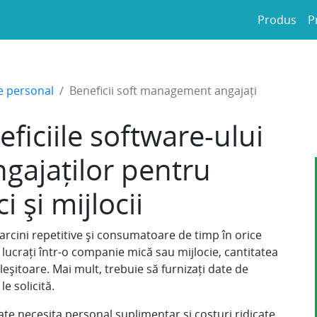
Produs
P
e personal
Beneficii soft management angajați
ficiile software-ului
ngajaților pentru
i și mijlocii
rcini repetitive și consumatoare de timp în orice
ucrați într-o companie mică sau mijlocie, cantitatea
pleșitoare. Mai mult, trebuie să furnizați date de
e solicită.
e necesita personal suplimentar și costuri ridicate.