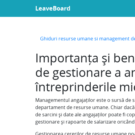
LeaveBoard
Ghiduri resurse umane si management d
Importanța și bene
de gestionare a a
întreprinderile mic
Managementul angajaților este o sursă de sa
departament de resurse umane. Chiar dacă l
de sarcini și date ale angajaților poate fi co
gestionare și rapoarte de salarizare oricând l
Gestionarea cererilor de resurse umane poat