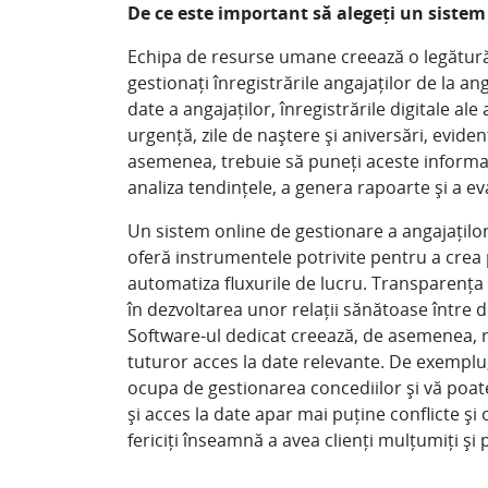
De ce este important să alegeți un siste
Echipa de resurse umane creează o legătură î
gestionați înregistrările angajaților de la an
date a angajaților, înregistrările digitale a
urgență, zile de naștere și aniversări, eviden
asemenea, trebuie să puneți aceste informații 
analiza tendințele, a genera rapoarte și a e
Un sistem online de gestionare a angajațilo
oferă instrumentele potrivite pentru a crea
automatiza fluxurile de lucru. Transparența 
în dezvoltarea unor relații sănătoase într
Software-ul dedicat creează, de asemenea, re
tuturor acces la date relevante. De exemplu,
ocupa de gestionarea concediilor și vă poate
și acces la date apar mai puține conflicte și 
fericiți înseamnă a avea clienți mulțumiți și 