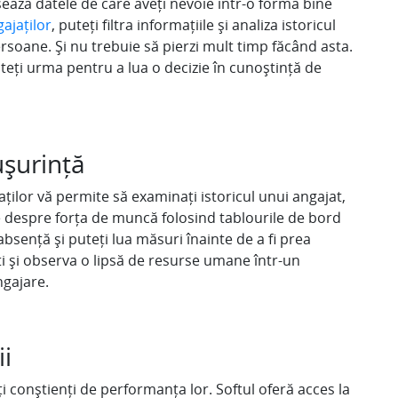
ează datele de care aveți nevoie într-o formă bine
ajaților
, puteți filtra informațiile și analiza istoricul
soane. Și nu trebuie să pierzi mult timp făcând asta.
uteți urma pentru a lua o decizie în cunoștință de
ușurință
ților vă permite să examinați istoricul unui angajat,
e despre forța de muncă folosind tablourile de bord
bsență și puteți lua măsuri înainte de a fi prea
ți și observa o lipsă de resurse umane într-un
ngajare.
ii
ți conștienți de performanța lor. Softul oferă acces la