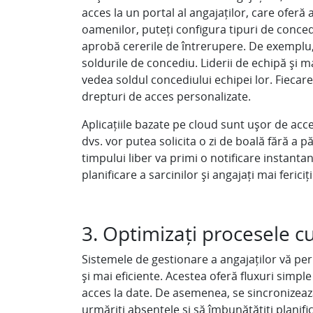
acces la un portal al angajaților, care oferă a
oamenilor, puteți configura tipuri de concedi
aprobă cererile de întrerupere. De exemplu, 
soldurile de concediu. Liderii de echipă și 
vedea soldul concediului echipei lor. Fiecar
drepturi de acces personalizate.
Aplicațiile bazate pe cloud sunt ușor de acce
dvs. vor putea solicita o zi de boală fără a
timpului liber va primi o notificare instanta
planificare a sarcinilor și angajați mai fericiți
3. Optimizați procesele c
Sistemele de gestionare a angajaților vă p
și mai eficiente. Acestea oferă fluxuri simple
acces la date. De asemenea, se sincronizează
urmăriți absențele și să îmbunătățiți planif