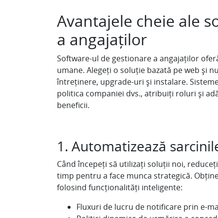
Avantajele cheie ale s
a angajaților
Software-ul de gestionare a angajaților ofe
umane. Alegeți o soluție bazată pe web și nu v
întreținere, upgrade-uri și instalare. Siste
politica companiei dvs., atribuiți roluri și ad
beneficii.
1. Automatizează sarcinile
Când începeți să utilizați soluții noi, reduceți
timp pentru a face munca strategică. Obțineți 
folosind funcționalități inteligente:
Fluxuri de lucru de notificare prin e-ma