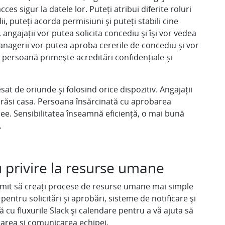
cces sigur la datele lor. Puteți atribui diferite roluri
i, puteți acorda permisiuni și puteți stabili cine
angajații vor putea solicita concediu și își vor vedea
managerii vor putea aproba cererile de concediu și vor
e persoană primește acreditări confidențiale și
sat de oriunde și folosind orice dispozitiv. Angajații
 părăsi casa. Persoana însărcinată cu aprobarea
nee. Sensibilitatea înseamnă eficiență, o mai bună
.
u privire la resurse umane
ermit să creați procese de resurse umane mai simple
 pentru solicitări și aprobări, sisteme de notificare și
 cu fluxurile Slack și calendare pentru a vă ajuta să
icarea și comunicarea echipei.