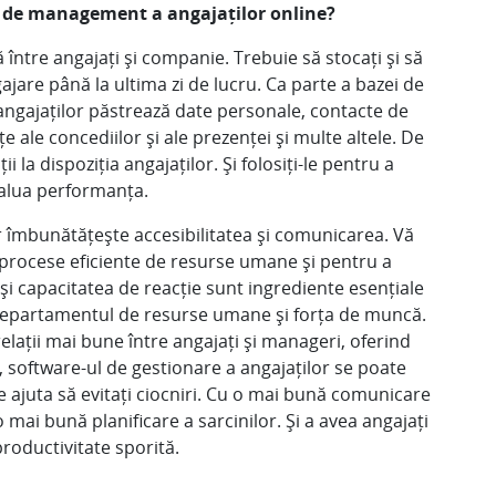
m de management a angajaților online?
ntre angajați și companie. Trebuie să stocați și să
gajare până la ultima zi de lucru. Ca parte a bazei de
le angajaților păstrează date personale, contacte de
țe ale concediilor și ale prezenței și multe altele. De
la dispoziția angajaților. Și folosiți-le pentru a
valua performanța.
r îmbunătățește accesibilitatea și comunicarea. Vă
 procese eficiente de resurse umane și pentru a
și capacitatea de reacție sunt ingrediente esențiale
e departamentul de resurse umane și forța de muncă.
lații mai bune între angajați și manageri, oferind
 software-ul de gestionare a angajaților se poate
 ajuta să evitați ciocniri. Cu o mai bună comunicare
o mai bună planificare a sarcinilor. Și a avea angajați
productivitate sporită.