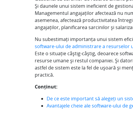
Și daunele unui sistem ineficient de gestion
Managementul angajaților afectează nu nu
asemenea, afectează productivitatea întregii
angajaților, planificarea sarcinilor și salariza
Nu subestimați importanța unui sistem efic
software-ului de administrare a resurselor
Este o situație câștig-câștig, deoarece softw
resurse umane și restul companiei. Și dator
astfel de sistem este la fel de ușoară și men
practică.
Conținut:
De ce este important să alegeți un si
Avantajele cheie ale software-ului de g