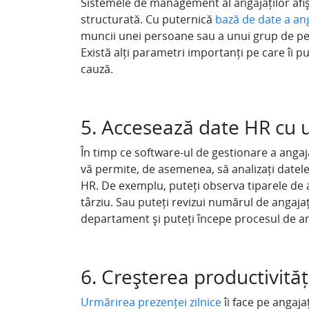
Sistemele de management al angajaților afiș
structurată. Cu puternică
bază de date a ang
muncii unei persoane sau a unui grup de per
Există alți parametri importanți pe care îi p
cauză.
5. Accesează date HR cu 
În timp ce software-ul de gestionare a angaja
vă permite, de asemenea, să analizați datel
HR. De exemplu, puteți observa tiparele de a
târziu. Sau puteți revizui numărul de angaja
departament și puteți începe procesul de a
6. Creșterea productivităț
Urmărirea prezenței zilnice
îi face pe angaja