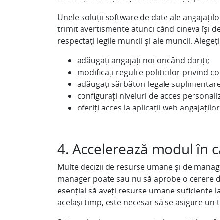
Unele soluții software de date ale angajațil
trimit avertismente atunci când cineva își d
respectați legile muncii și ale muncii. Alege
adăugați angajați noi oricând doriți;
modificați regulile politicilor privind c
adăugați sărbători legale suplimentare
configurați niveluri de acces personali
oferiți acces la aplicații web angajaților
4. Accelerează modul în c
Multe decizii de resurse umane și de manag
manager poate sau nu să aprobe o cerere de
esențial să aveți resurse umane suficiente la 
același timp, este necesar să se asigure un 