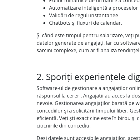
Politici dinamice de urmărire a concedi
Automatizare inteligentă a proceselor
Validări de reguli instantanee
Chatbots și fluxuri de calendar.
Și când este timpul pentru salarizare, veți
datelor generate de angajați. Iar cu software
sarcini complexe, cum ar fi analiza tendințel
2. Sporiți experiențele dig
Software-ul de gestionare a angajaților onlin
răspunsul la cereri. Angajații au acces la do
nevoie. Gestionarea angajaților bazată pe w
concediilor și a solicitării timpului liber. 
eficientă. Veți ști exact cine este în birou și
ciocnirile din concediu.
Deși datele sunt accesibile angajaților, ace