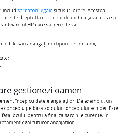
or includ
sărbători legale
și fusuri orare. Acestea
epășește dreptul la concediu de odihnă și vă ajută să
ți software-ul HR care vă permite să:
oncediile sau adăugați noi tipuri de concedii;
;
zate;
.
are gestionezi oamenii
ement încep cu datele angajaților. De exemplu, un
 concediu pe baza soldului concediului echipei. Este
fața locului pentru a finaliza sarcinile curente. În
tratament egal tuturor angajaților.