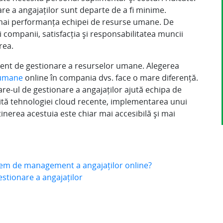
are a angajaților sunt departe de a fi minime.
mai performanța echipei de resurse umane. De
 companii, satisfacția și responsabilitatea muncii
rea.
ient de gestionare a resurselor umane. Alegerea
 umane
online în compania dvs. face o mare diferență.
are-ul de gestionare a angajaților ajută echipa de
ită tehnologiei cloud recente, implementarea unui
ținerea acestuia este chiar mai accesibilă și mai
stem de management a angajaților online?
estionare a angajaților