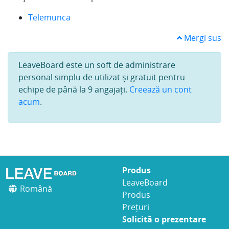
Telemunca
Mergi sus
LeaveBoard este un soft de administrare
personal simplu de utilizat și gratuit pentru
echipe de până la 9 angajați.
Creează un cont
acum
.
Produs
LeaveBoard
Română
Produs
Prețuri
Solicită o prezentare