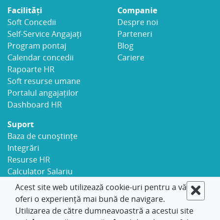
Facilități
Companie
Soft Concedii
Despre noi
Self-Service Angajați
Parteneri
Program pontaj
Blog
Calendar concedii
Cariere
Rapoarte HR
Soft resurse umane
Portalul angajaților
Dashboard HR
Suport
Baza de cunoștințe
Integrări
Resurse HR
Calculator Salariu
Securitate
Acest site web utilizează cookie-uri pentru a vă
Contact
oferi o experiență mai bună de navigare.
Utilizarea de către dumneavoastră a acestui site
© 2017-2026 LeaveBoard
Politica de