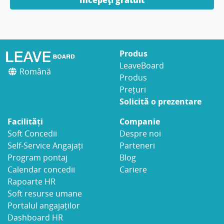
Începeți gratuit
Produs
LeaveBoard
Română
Produs
Prețuri
Solicită o prezentare
Facilități
Companie
Soft Concedii
Despre noi
Self-Service Angajați
Parteneri
Program pontaj
Blog
Calendar concedii
Cariere
Rapoarte HR
Soft resurse umane
Portalul angajaților
Dashboard HR