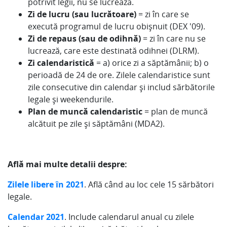
potrivit legii, nu se lucrează.
Zi de lucru (sau lucrătoare)
= zi în care se
execută programul de lucru obișnuit (DEX '09).
Zi de repaus (sau de odihnă)
= zi în care nu se
lucrează, care este destinată odihnei (DLRM).
Zi calendaristică
= a) orice zi a săptămânii; b) o
perioadă de 24 de ore. Zilele calendaristice sunt
zile consecutive din calendar și includ sărbătorile
legale și weekendurile.
Plan de muncă calendaristic
= plan de muncă
alcătuit pe zile și săptămâni (MDA2).
Află mai multe detalii despre:
Zilele libere în 2021
. Află când au loc cele 15 sărbători
legale.
Calendar 2021
. Include calendarul anual cu zilele