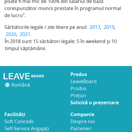
poate fi mai mic de 100% din salariul de bază
corespunzător muncii prestate în programul normal
de lucru".
Sărbătorile legale / zile libere pe anul:
2017
,
2019
,
2020
,
2021
.
În
2018
sunt
15
sărbători legale:
5
în weekend și
10
timpul săptămânii.
Produs
LeaveBoard
Română
Produs
Prețuri
Solicită o prezentare
Facilități
Companie
Soft Concedii
Despre noi
Self-Service Angajați
Parteneri