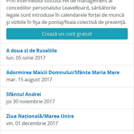
Prin intermediul softului HR de management al
concediilor personalului LeaveBoard, sărbătorile
legale sunt introduse în calendarele forței de muncă
și vizibile în fișa de pontaj/foaia colectivă de prezență.
Crează un cont gratuit
A doua zi de Rusaliile
lun. 05 iunie 2017
Adormirea Maicii Domnului/Sfânta Maria Mare
mar. 15 august 2017
Sfântul Andrei
joi 30 noiembrie 2017
Ziua Națională/Marea Unire
vin. 01 decembrie 2017