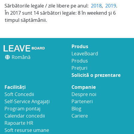
Sărbătorile legale / zile libere pe anul:
2018
,
2019
.
În
2017
sunt
14
sărbători legale:
8
în weekend și
6
timpul săptămânii.
Produs
LeaveBoard
Română
Produs
Prețuri
Solicită o prezentare
Facilități
Companie
Soft Concedii
Despre noi
Self-Service Angajați
Parteneri
Program pontaj
Blog
Calendar concedii
Cariere
Rapoarte HR
Soft resurse umane