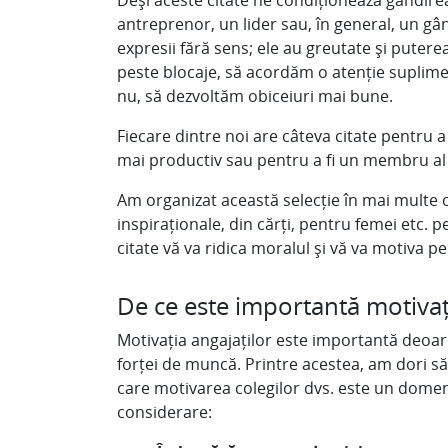
Deși aceste citate ne condiționează gândirea
antreprenor, un lider sau, în general, un gâ
expresii fără sens; ele au greutate și puter
peste blocaje, să acordăm o atenție suplime
nu, să dezvoltăm obiceiuri mai bune.
Fiecare dintre noi are câteva citate pentru a 
mai productiv sau pentru a fi un membru al
Am organizat această selecție în mai multe c
inspiraționale, din cărți, pentru femei etc. 
citate vă va ridica moralul și vă va motiva p
De ce este importantă motivaț
Motivația angajaților este importantă deoa
forței de muncă. Printre acestea, am dori 
care motivarea colegilor dvs. este un domeniu p
considerare: