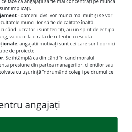
a ce face ca angajații să fie mai concentrați pe munca
 sunt implicați.
ajament
- oamenii dvs. vor munci mai mult și se vor
zultatele muncii lor să fie de calitate înaltă.
nci când lucrătorii sunt fericiți, au un spirit de echipă
ung, vă duce la o rată de retenție crescută.
aționale
: angajații motivați sunt cei care sunt dornici
cupe de proiecte.
or
. Se întâmplă ca din când în când moralul
enta presiune din partea managerilor, clienților sau
 rezolvate cu ușurință îndrumând colegii pe drumul cel
entru angajați