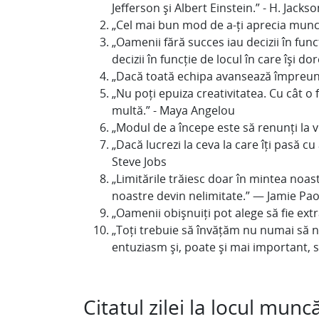
Jefferson și Albert Einstein.” - H. Jacks
„Cel mai bun mod de a-ți aprecia munca
„Oamenii fără succes iau decizii în func
decizii în funcție de locul în care își 
„Dacă toată echipa avansează împreună,
„Nu poți epuiza creativitatea. Cu cât o 
multă.” - Maya Angelou
„Modul de a începe este să renunți la v
„Dacă lucrezi la ceva la care îți pasă cu
Steve Jobs
„Limitările trăiesc doar în mintea noast
noastre devin nelimitate.” — Jamie Paol
„Oamenii obișnuiți pot alege să fie ex
„Toți trebuie să învățăm nu numai să 
entuziasm și, poate și mai important,
Citatul zilei la locul munc