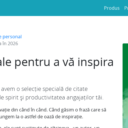
Produs
P
e personal
a în 2026
le pentru a vă inspira
 avem o selecție specială de citate
 spirit și productivitatea angajaților tăi.
vație din când în când. Când găsim o frază care să
ungem la o astfel de oază de inspirație.