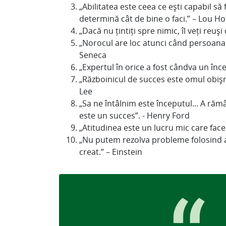
„Abilitatea este ceea ce ești capabil să
determină cât de bine o faci.” – Lou Ho
„Dacă nu țintiți spre nimic, îl veți reuși 
„Norocul are loc atunci când persoana 
Seneca
„Expertul în orice a fost cândva un înc
„Războinicul de succes este omul obișn
Lee
„Sa ne întâlnim este începutul... A 
este un succes”. - Henry Ford
„Atitudinea este un lucru mic care face
„Nu putem rezolva probleme folosind ac
creat.” – Einstein