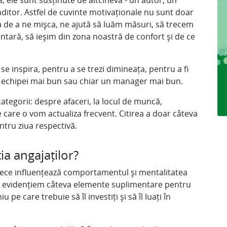
, ele sunt susținute de altcineva - un autor, un
nditor. Astfel de cuvinte motivaționale nu sunt doar
ea de a ne mișca, ne ajută să luăm măsuri, să trecem
ntară, să ieșim din zona noastră de confort și de ce
se inspira, pentru a se trezi dimineața, pentru a fi
 echipei mai bun sau chiar un manager mai bun.
ategorii: despre afaceri, la locul de muncă,
pe care o vom actualiza frecvent. Citirea a doar câteva
entru ziua respectivă.
ia angajaților?
rece influențează comportamentul și mentalitatea
să evidențiem câteva elemente suplimentare pentru
e care trebuie să îl investiți și să îl luați în