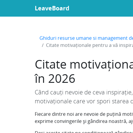
LeaveBoard
Ghiduri resurse umane si management d
Citate motivaționale pentru a vă inspir
Citate motivaționa
în 2026
Când cauți nevoie de ceva inspirație,
motivaționale care vor spori starea de
Fiecare dintre noi are nevoie de puțină moti
exprime convingerile și gândirea noastră, aj