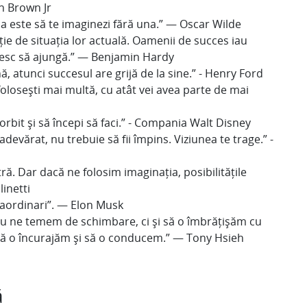
on Brown Jr
 este să te imaginezi fără una.” — Oscar Wilde
ție de situația lor actuală. Oamenii de succes iau
doresc să ajungă.” — Benjamin Hardy
 atunci succesul are grijă de la sine.” - Henry Ford
folosești mai multă, cu atât vei avea parte de mai
orbit și să începi să faci.” - Compania Walt Disney
 adevărat, nu trebuie să fii împins. Viziunea te trage.” -
ră. Dar dacă ne folosim imaginația, posibilitățile
inetti
traordinari”. — Elon Musk
nu ne temem de schimbare, ci și să o îmbrățișăm cu
 să o încurajăm și să o conducem.” — Tony Hsieh
ă