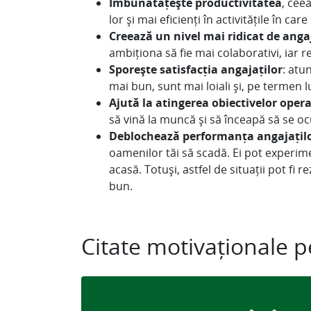
Îmbunătățește productivitatea
, cee
lor și mai eficienți în activitățile în care
Creeaz
ă
un nivel mai ridicat de ang
ambiționa să fie mai colaborativi, iar re
Sporește satisfacția angajaților
: atu
mai bun, sunt mai loiali și, pe termen l
Ajută la atingerea obiectivelor oper
să vină la muncă și să înceapă să se o
Deblochează performanța angajațil
oamenilor tăi să scadă. Ei pot experim
acasă. Totuși, astfel de situații pot fi
bun.
Citate motivaționale p