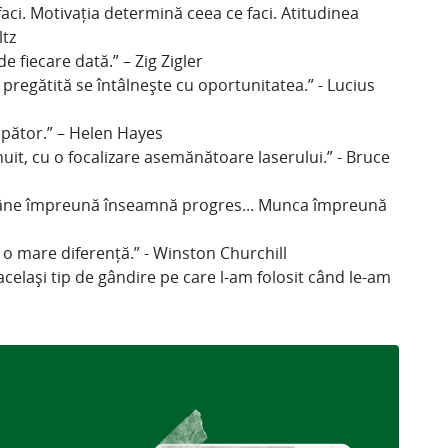
 faci. Motivația determină ceea ce faci. Atitudinea
ltz
de fiecare dată.” – Zig Zigler
pregătită se întâlnește cu oportunitatea.” - Lucius
epător.” – Helen Hayes
uit, cu o focalizare asemănătoare laserului.” - Bruce
rămâne împreună înseamnă progres... Munca împreună
 o mare diferență.” - Winston Churchill
elași tip de gândire pe care l-am folosit când le-am