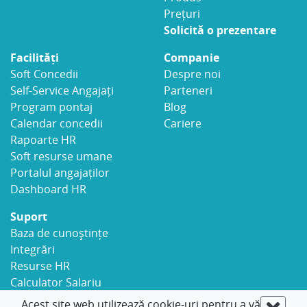
Prețuri
Solicită o prezentare
Facilități
Companie
Soft Concedii
Despre noi
Self-Service Angajați
Parteneri
Program pontaj
Blog
Calendar concedii
Cariere
Rapoarte HR
Soft resurse umane
Portalul angajaților
Dashboard HR
Suport
Baza de cunoștințe
Integrări
Resurse HR
Calculator Salariu
Securitate
Acest site web utilizează cookie-uri pentru a vă