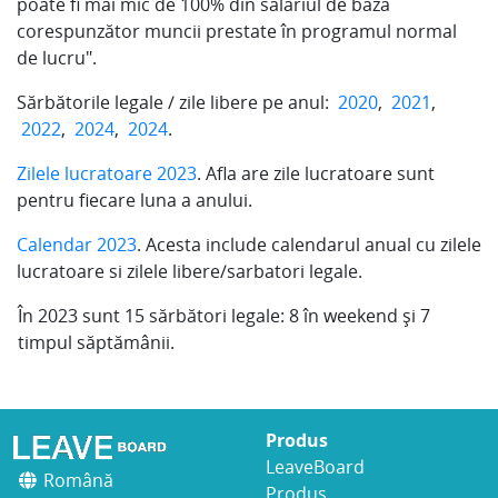
poate fi mai mic de 100% din salariul de bază
corespunzător muncii prestate în programul normal
de lucru".
Sărbătorile legale / zile libere pe anul:
2020
,
2021
,
2022
,
2024
,
2024
.
Zilele lucratoare 2023
. Afla are zile lucratoare sunt
pentru fiecare luna a anului.
Calendar 2023
. Acesta include calendarul anual cu zilele
lucratoare si zilele libere/sarbatori legale.
În
2023
sunt
15
sărbători legale:
8
în weekend și
7
timpul săptămânii.
Produs
LeaveBoard
Română
Produs