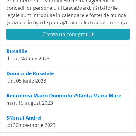
Prin intermediul softului HR de management al
concediilor personalului LeaveBoard, sărbătorile
legale sunt introduse în calendarele forței de muncă
și vizibile în fișa de pontaj/foaia colectivă de prezență.
Crează un cont gratuit
Rusaliile
dum. 04 iunie 2023
Doua zi de Rusaliile
lun. 05 iunie 2023
Adormirea Maicii Domnului/Sfânta Maria Mare
mar. 15 august 2023
Sfântul Andrei
joi 30 noiembrie 2023