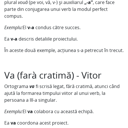
plural
vouă
(pe voi, vă, v-) și auxiliarul
„-a”
, care face
parte din conjugarea unui verb la modul perfect
compus.
Exemplu:
El
v-a
condus către succes.
Ea
v-a
descris detaliile proiectului.
În aceste două exemple, acțiunea s-a petrecut în trecut.
Va (farà cratimă) - Vitor
Ortograma
va
fi scrisă legat, fără cratimă, atunci când
ajută la formarea timpului viitor al unui verb, la
persoana a III-a singular.
Exemplu:
El
va
colabora cu această echipă.
Ea
va
coordona acest proiect.