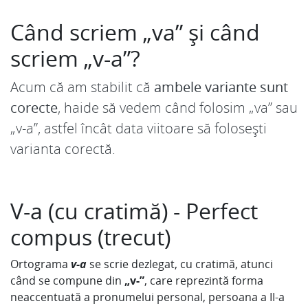
Când scriem „va” și când
scriem „v-a”?
Acum că am stabilit că
ambele variante sunt
corecte
, haide să vedem când folosim „va” sau
„v-a”, astfel încât data viitoare să folosești
varianta corectă.
V-a (cu cratimă) - Perfect
compus (trecut)
Ortograma
v-a
se scrie dezlegat, cu cratimă, atunci
când se compune din
„v-”
, care reprezintă forma
neaccentuată a pronumelui personal, persoana a II-a