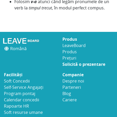
Folosim
v-a
atunci când legăm pronumele de un
verb la
timpul trecut
, în modul perfect compus.
Produs
LeaveBoard
Română
Produs
Prețuri
Solicită o prezentare
Facilități
Companie
Soft Concedii
Despre noi
Self-Service Angajați
Parteneri
Program pontaj
Blog
Calendar concedii
Cariere
Rapoarte HR
Soft resurse umane