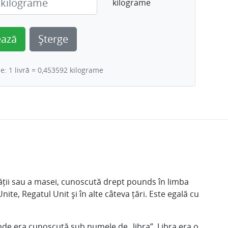
kilograme
ează
Șterge
e: 1 livră = 0,453592 kilograme
tății sau a masei, cunoscută drept pounds în limba
nite, Regatul Unit și în alte câteva țări. Este egală cu
 unde era cunoscută sub numele de „libra”. Libra era o