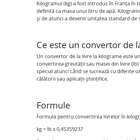
Kilogramul (kg) a fost introdus în Franța în
definită ca masa unui litru de apă. Kilogram
și de atunci a devenit unitatea standard de m
Ce este un convertor de la
Un convertor de la livre la kilograme este u
convertirea greutății sau masei din livre (lb) 
special atunci când se lucrează cu diferite u
călătorii sau aplicații științifice.
Formule
Formula pentru convertirea livrelor în kilog
kg = lb x 0,45359237