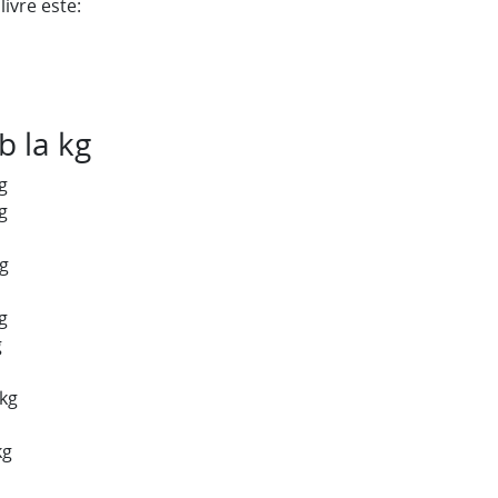
ivre este:
b la kg
g
g
kg
g
g
 kg
kg