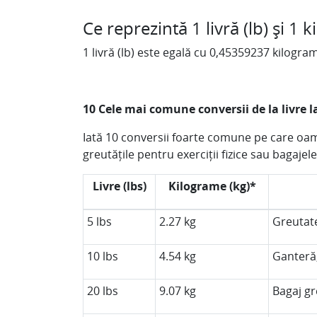
Ce reprezintă 1 livră (lb) și 1 
1 livră (lb) este egală cu 0,45359237 kilogram
10 Cele mai comune conversii de la livre 
Iată 10 conversii foarte comune pe care oam
greutățile pentru exerciții fizice sau bagajel
Livre (lbs)
Kilograme (kg)*
5 lbs
2.27 kg
Greutate
10 lbs
4.54 kg
Ganteră,
20 lbs
9.07 kg
Bagaj gr