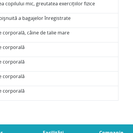
a copilului mic, greutatea exercițiilor fizice
bișnuită a bagajelor înregistrate
 corporală, câine de talie mare
e corporală
e corporală
e corporală
e corporală
us
Facilități
Companie