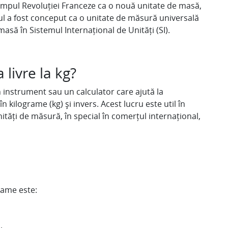
 timpul Revoluției Franceze ca o nouă unitate de masă,
ul a fost conceput ca o unitate de măsură universală
asă în Sistemul Internațional de Unități (SI).
 livre la kg?
n instrument sau un calculator care ajută la
în kilograme (kg) și invers. Acest lucru este util în
nități de măsură, în special în comerțul internațional,
rame este: