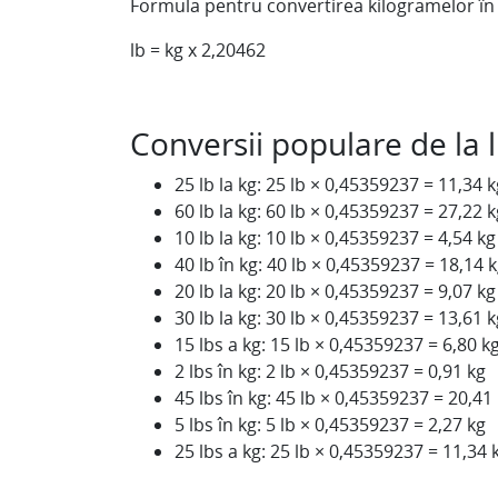
Formula pentru convertirea kilogramelor în l
lb = kg x 2,20462
Conversii populare de la l
25 lb la kg: 25 lb × 0,45359237 = 11,34 k
60 lb la kg: 60 lb × 0,45359237 = 27,22 k
10 lb la kg: 10 lb × 0,45359237 = 4,54 kg
40 lb în kg: 40 lb × 0,45359237 = 18,14 
20 lb la kg: 20 lb × 0,45359237 = 9,07 kg
30 lb la kg: 30 lb × 0,45359237 = 13,61 k
15 lbs a kg: 15 lb × 0,45359237 = 6,80 k
2 lbs în kg: 2 lb × 0,45359237 = 0,91 kg
45 lbs în kg: 45 lb × 0,45359237 = 20,41
5 lbs în kg: 5 lb × 0,45359237 = 2,27 kg
25 lbs a kg: 25 lb × 0,45359237 = 11,34 