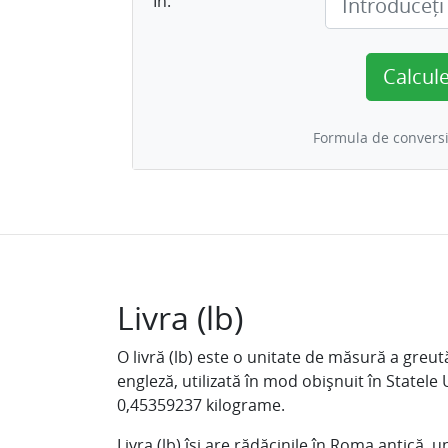
În:
Calcul
Formula de conversi
Livra (lb)
O livră (lb) este o unitate de măsură a greu
engleză, utilizată în mod obișnuit în Statele U
0,45359237 kilograme.
Livra (lb) își are rădăcinile în Roma antică,