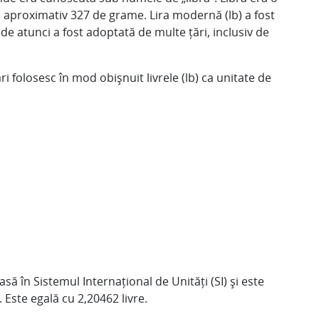
u aproximativ 327 de grame. Lira modernă (lb) a fost
i de atunci a fost adoptată de multe țări, inclusiv de
ări folosesc în mod obișnuit livrele (lb) ca unitate de
ă în Sistemul Internațional de Unități (SI) și este
. Este egală cu 2,20462 livre.