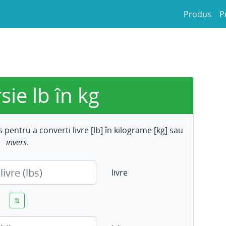
Produs
P
ie lb în kg
os pentru a converti
livre [lb] în kilograme [kg]
sau
invers
.
livre
⇅