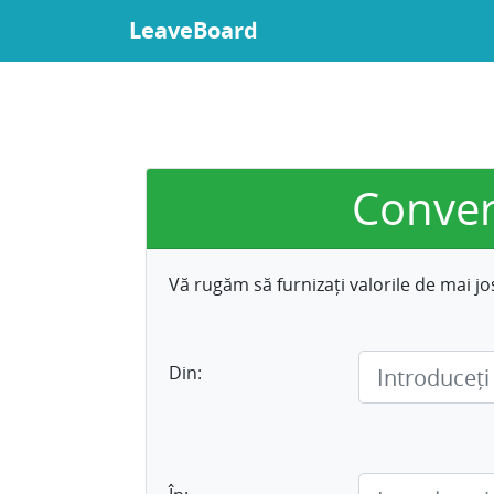
LeaveBoard
Convers
Vă rugăm să furnizați valorile de mai j
Din: