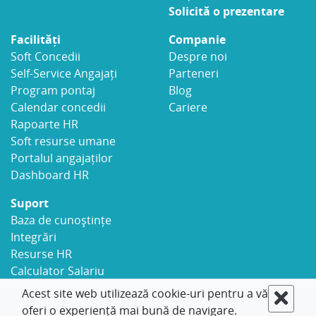
Solicită o prezentare
Facilități
Companie
Soft Concedii
Despre noi
Self-Service Angajați
Parteneri
Program pontaj
Blog
Calendar concedii
Cariere
Rapoarte HR
Soft resurse umane
Portalul angajaților
Dashboard HR
Suport
Baza de cunoștințe
Integrări
Resurse HR
Calculator Salariu
Securitate
Acest site web utilizează cookie-uri pentru a vă
Contact
oferi o experiență mai bună de navigare.