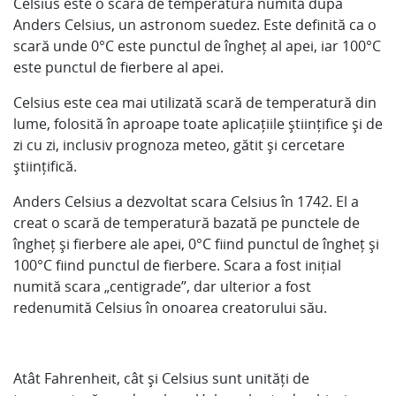
Celsius este o scară de temperatură numită după
Anders Celsius, un astronom suedez. Este definită ca o
scară unde 0°C este punctul de îngheț al apei, iar 100°C
este punctul de fierbere al apei.
Celsius este cea mai utilizată scară de temperatură din
lume, folosită în aproape toate aplicațiile științifice și de
zi cu zi, inclusiv prognoza meteo, gătit și cercetare
științifică.
Anders Celsius a dezvoltat scara Celsius în 1742. El a
creat o scară de temperatură bazată pe punctele de
îngheț și fierbere ale apei, 0°C fiind punctul de îngheț și
100°C fiind punctul de fierbere. Scara a fost inițial
numită scara „centigrade”, dar ulterior a fost
redenumită Celsius în onoarea creatorului său.
Atât Fahrenheit, cât și Celsius sunt unități de