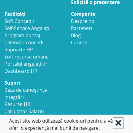
Solicită o prezentare
Facilități
Companie
Soft Concedii
Despre noi
Self-Service Angajați
Parteneri
Program pontaj
Blog
Calendar concedii
Cariere
Rapoarte HR
Soft resurse umane
Portalul angajaților
Dashboard HR
Suport
Baza de cunoștințe
Integrări
Resurse HR
Calculator Salariu
Securitate
Acest site web utilizează cookie-uri pentru a vă
Contact
oferi o experiență mai bună de navigare.