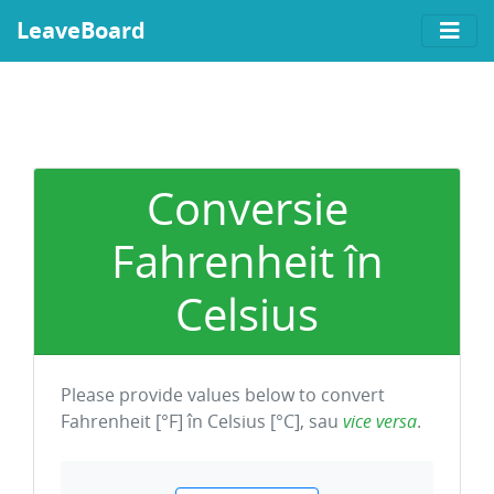
LeaveBoard
Conversie
Fahrenheit în
Celsius
Please provide values below to convert
Fahrenheit [°F] în Celsius [°C]
, sau
vice versa
.