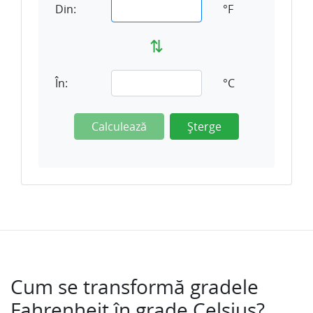
Din:
°F
⇅
În:
°C
Calculează
Șterge
Cum se transformă gradele
Fahrenheit în grade Celsius?