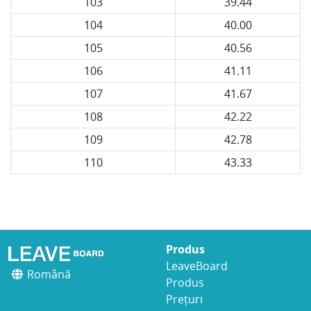
103
39.44
104
40.00
105
40.56
106
41.11
107
41.67
108
42.22
109
42.78
110
43.33
Produs
LeaveBoard
Română
Produs
Prețuri