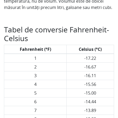
temperatură, nu de volum. Volumul este de obicei
măsurat în unități precum litri, galoane sau metri cubi.
Tabel de conversie Fahrenheit-
Celsius
Fahrenheit (°F)
Celsius (°C)
1
-17.22
2
-16.67
3
-16.11
4
-15.56
5
-15.00
6
-14.44
7
-13.89