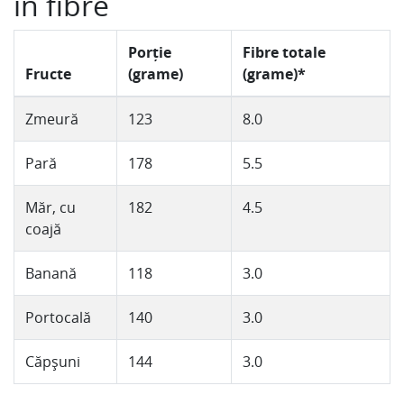
in fibre
Porție
Fibre totale
Fructe
(grame)
(grame)*
Zmeură
123
8.0
Pară
178
5.5
Măr, cu
182
4.5
coajă
Banană
118
3.0
Portocală
140
3.0
Căpșuni
144
3.0