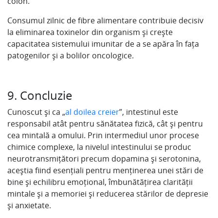
colon.
Consumul zilnic de fibre alimentare contribuie decisiv
la eliminarea toxinelor din organism și crește
capacitatea sistemului imunitar de a se apăra în fața
patogenilor și a bolilor oncologice.
9. Concluzie
Cunoscut și ca „
al doilea creier
”, intestinul este
responsabil atât pentru sănătatea fizică, cât și pentru
cea mintală a omului. Prin intermediul unor procese
chimice complexe, la nivelul intestinului se produc
neurotransmițători precum dopamina și serotonina,
aceștia fiind esențiali pentru menținerea unei stări de
bine și echilibru emoțional, îmbunătățirea clarității
mintale și a memoriei și reducerea stărilor de depresie
și anxietate.