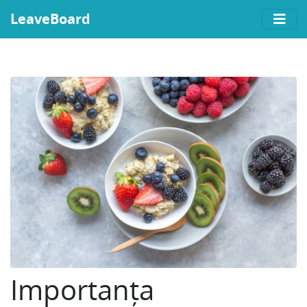
LeaveBoard
Importanța