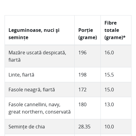
Fibre
Leguminoase, nuci și
Porție
totale
semințe
(grame)
(grame)*
Mazăre uscată despicată,
196
16.0
fiartă
Linte, fiartă
198
15.5
Fasole neagră, fiartă
172
15.0
Fasole cannellini, navy,
180
13.0
great northern, conservată
Semințe de chia
28.35
10.0