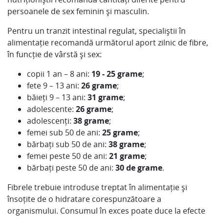
persoanele de sex feminin și masculin.
Pentru un tranzit intestinal regulat, specialiștii în
alimentație recomandă următorul aport zilnic de fibre,
în funcție de vârstă și sex:
copii 1 an – 8 ani:
19 - 25 grame
;
fete 9 – 13 ani:
26 grame
;
băieți 9 – 13 ani:
31 grame
;
adolescente:
26 grame
;
adolescenți:
38 grame
;
femei sub 50 de ani:
25 grame
;
bărbați sub 50 de ani:
38 grame
;
femei peste 50 de ani:
21 grame
;
bărbați peste 50 de ani:
30 de grame
.
Fibrele trebuie introduse treptat în alimentație și
însoțite de o hidratare corespunzătoare a
organismului. Consumul în exces poate duce la efecte