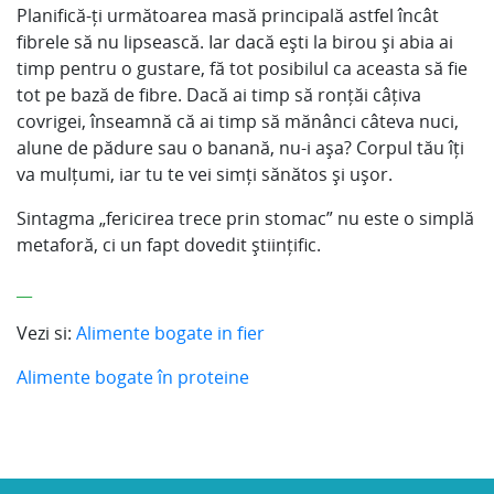
Planifică-ți următoarea masă principală astfel încât
fibrele să nu lipsească. Iar dacă ești la birou și abia ai
timp pentru o gustare, fă tot posibilul ca aceasta să fie
tot pe bază de fibre. Dacă ai timp să ronțăi câțiva
covrigei, înseamnă că ai timp să mănânci câteva nuci,
alune de pădure sau o banană, nu-i așa? Corpul tău îți
va mulțumi, iar tu te vei simți sănătos și ușor.
Sintagma „fericirea trece prin stomac” nu este o simplă
metaforă, ci un fapt dovedit științific.
__
Vezi si:
Alimente bogate in fier
Alimente bogate în proteine