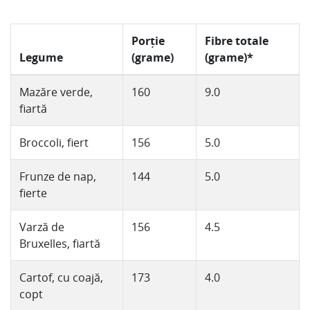
Porție
Fibre totale
Legume
(grame)
(grame)*
Mazăre verde,
160
9.0
fiartă
Broccoli, fiert
156
5.0
Frunze de nap,
144
5.0
fierte
Varză de
156
4.5
Bruxelles, fiartă
Cartof, cu coajă,
173
4.0
copt