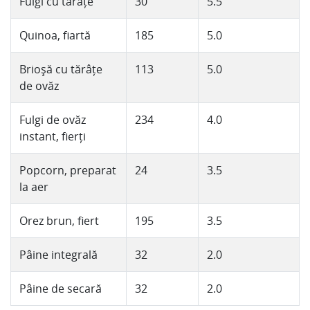
Fulgi cu tărâțe
30
5.5
Quinoa, fiartă
185
5.0
Brioșă cu tărâțe
113
5.0
de ovăz
Fulgi de ovăz
234
4.0
instant, fierți
Popcorn, preparat
24
3.5
la aer
Orez brun, fiert
195
3.5
Pâine integrală
32
2.0
Pâine de secară
32
2.0