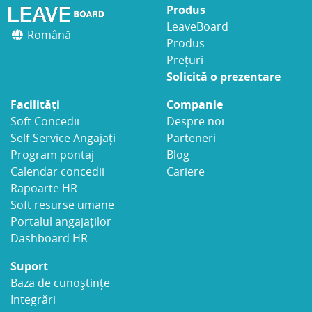
Produs
LeaveBoard
Română
Produs
Prețuri
Solicită o prezentare
Facilități
Companie
Soft Concedii
Despre noi
Self-Service Angajați
Parteneri
Program pontaj
Blog
Calendar concedii
Cariere
Rapoarte HR
Soft resurse umane
Portalul angajaților
Dashboard HR
Suport
Baza de cunoștințe
Integrări