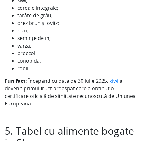
kiwi;
cereale integrale;
tărâțe de grâu;
orez brun și ovăz;
nuci;
semințe de in;
varză;
broccoli;
conopidă;
rodii.
Fun fact:
Începând cu data de 30 iulie 2025,
kiwi
a
devenit primul fruct proaspăt care a obținut o
certificare oficială de sănătate recunoscută de Uniunea
Europeană.
5. Tabel cu alimente bogate