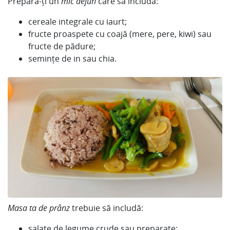
Prepară-ți un
mic dejun
care să includă:
cereale integrale cu iaurt;
fructe proaspete cu coajă (mere, pere, kiwi) sau
fructe de pădure;
semințe de in sau chia.
Masa ta de prânz
trebuie să includă:
salate de legume crude sau preparate;