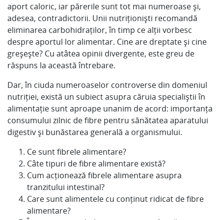
aport caloric, iar părerile sunt tot mai numeroase și,
adesea, contradictorii. Unii nutriționiști recomandă
eliminarea carbohidraților, în timp ce alții vorbesc
despre aportul lor alimentar. Cine are dreptate și cine
greșește? Cu atâtea opinii divergente, este greu de
răspuns la această întrebare.
Dar, în ciuda numeroaselor controverse din domeniul
nutriției, există un subiect asupra căruia specialiștii în
alimentație sunt aproape unanim de acord: importanța
consumului zilnic de fibre pentru sănătatea aparatului
digestiv și bunăstarea generală a organismului.
Ce sunt fibrele alimentare?
Câte tipuri de fibre alimentare există?
Cum acționează fibrele alimentare asupra
tranzitului intestinal?
Care sunt alimentele cu conținut ridicat de fibre
alimentare?