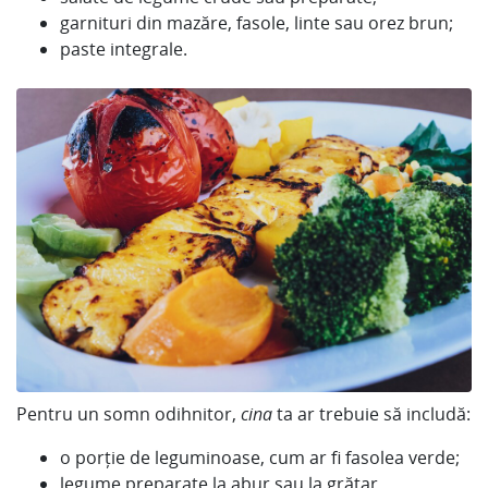
garnituri din mazăre, fasole, linte sau orez brun;
paste integrale.
Pentru un somn odihnitor,
cina
ta ar trebuie să includă:
o porție de leguminoase, cum ar fi fasolea verde;
legume preparate la abur sau la grătar.