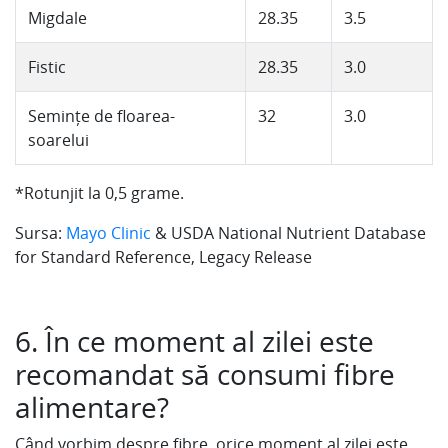
Migdale
28.35
3.5
Fistic
28.35
3.0
Semințe de floarea-
32
3.0
soarelui
*Rotunjit la 0,5 grame.
Sursa:
Mayo Clinic
& USDA National Nutrient Database
for Standard Reference, Legacy Release
6. În ce moment al zilei este
recomandat să consumi fibre
alimentare?
Când vorbim despre fibre, orice moment al zilei este