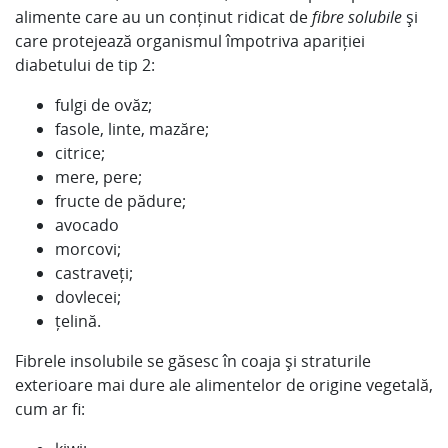
alimente care au un conținut ridicat de
fibre solubile
și
care protejează organismul împotriva apariției
diabetului de tip 2:
fulgi de ovăz;
fasole, linte, mazăre;
citrice;
mere, pere;
fructe de pădure;
avocado
morcovi;
castraveți;
dovlecei;
țelină.
Fibrele insolubile se găsesc în coaja și straturile
exterioare mai dure ale alimentelor de origine vegetală,
cum ar fi: