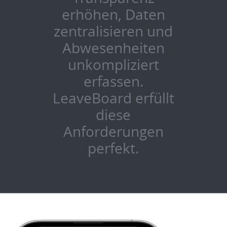
erhöhen, Daten
zentralisieren und
Abwesenheiten
unkompliziert
erfassen.
LeaveBoard erfüllt
diese
Anforderungen
perfekt.