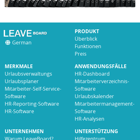
PRODUKT
Überblick
German
Funktionen
Preis
MERKMALE
ANWENDUNGSFÄLLE
Urlaubsverwaltungs
HR-Dashboard
Urlaubsplaner
Mitarbeiterverzeichnis-
Mitarbeiter-Self-Service-
Software
Software
Urlaubskalender
HR-Reporting-Software
Mitarbeitermanagement-
HR-Software
Software
HR-Analysen
UNTERNEHMEN
UNTERSTÜTZUNG
Warum LeaveBoard?
Hilfezentrum